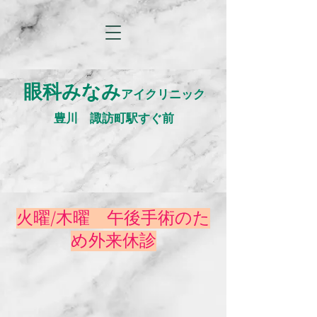
眼科みなみ
アイクリニック
​豊川 諏訪町駅すぐ前
​火曜/木曜 午後手術のた
め外来休診