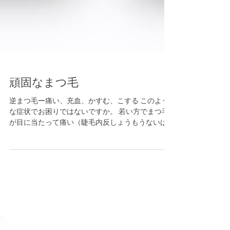
頑固なまつ毛
逆まつ毛ー痛い、充血、かすむ、こする このよう
な症状でお困りではないですか。 若い方でまつ毛
が目に当たって痛い（睫毛内反しょうもうないは
ん）、 年配の方でまぶたの皮膚が緩んで、まつ毛
が入る（眼瞼内反がんけんないはん）がありま
す。手術方法は少し異なりますが、保険で手術可