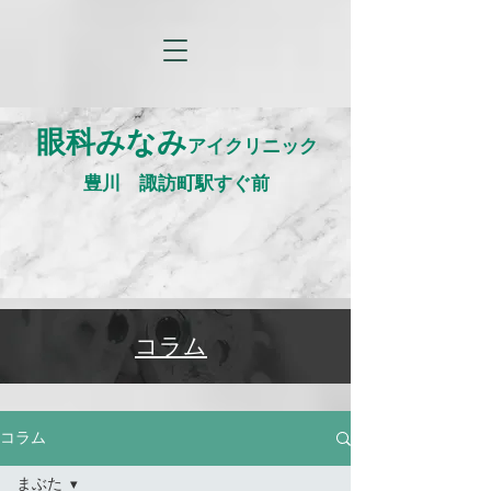
眼科みなみ
アイクリニック
​豊川 諏訪町駅すぐ前
​コラム
コラム
まぶた