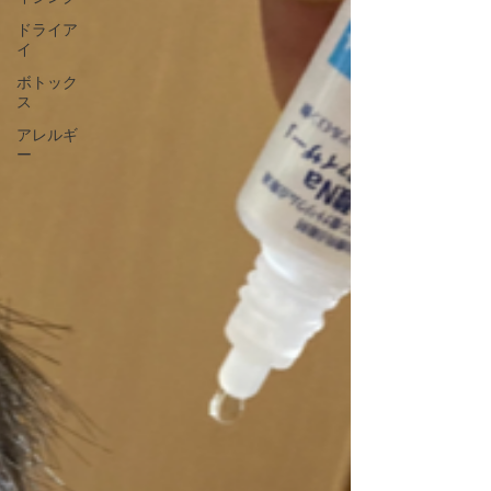
ドライア
イ
ボトック
ス
アレルギ
ー