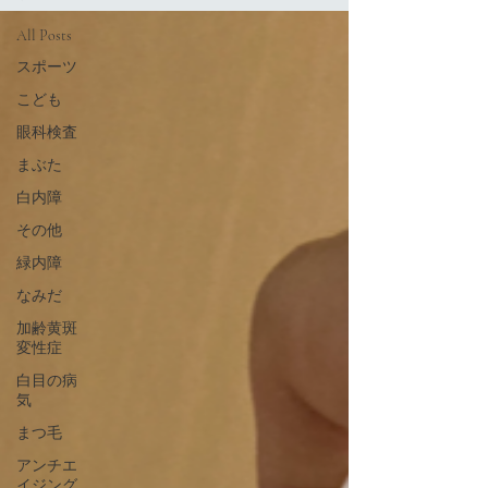
All Posts
スポーツ
こども
眼科検査
まぶた
白内障
その他
緑内障
なみだ
加齢黄斑
変性症
白目の病
気
まつ毛
アンチエ
イジング