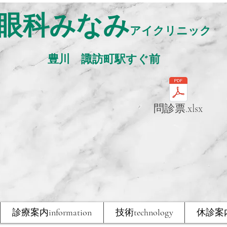
眼科みなみ
アイクリニック
​豊川 諏訪町駅すぐ前
問診票.xlsx
診療案内information
技術technology
休診案