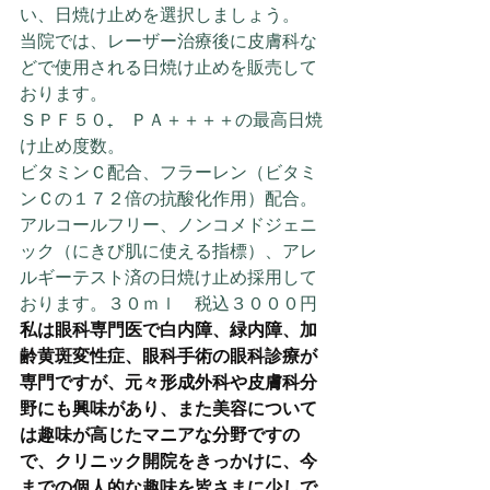
い、日焼け止めを選択しましょう。
当院では、レーザー治療後に皮膚科な
どで使用される日焼け止めを販売して
おります。
ＳＰＦ５０₊　ＰＡ＋＋＋＋の最高日焼
け止め度数。
ビタミンＣ配合、フラーレン（ビタミ
ンＣの１７２倍の抗酸化作用）配合。
アルコールフリー、ノンコメドジェニ
ック（にきび肌に使える指標）、アレ
ルギーテスト済の日焼け止め採用して
おります。３０ｍｌ　税込３０００円
私は眼科専門医で白内障、緑内障、加
齢黄斑変性症、眼科手術の眼科診療が
専門ですが、元々形成外科や皮膚科分
野にも興味があり、また美容について
は趣味が高じたマニアな分野ですの
で、クリニック開院をきっかけに、今
までの個人的な趣味を皆さまに少しで