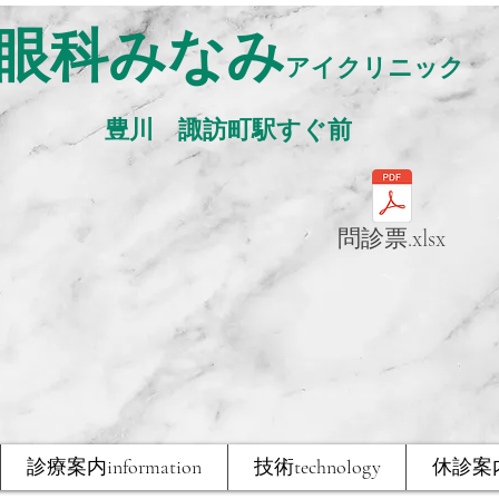
眼科みなみ
アイクリニック
​豊川 諏訪町駅すぐ前
問診票.xlsx
診療案内information
技術technology
休診案