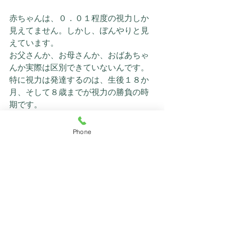
赤ちゃんは、０．０１程度の視力しか
見えてません。しかし、ぼんやりと見
えています。
お父さんか、お母さんか、おばあちゃ
んか実際は区別できていないんです。
特に視力は発達するのは、生後１８か
月、そして８歳までが視力の勝負の時
期です。
ご家族が何か気になることがあれば是
非眼科で診察を受けてください。
Phone
心配を解消するために眼科受診をお勧
めします。
コメント