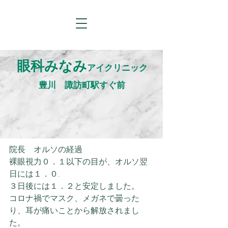
眼科みなみ
アイクリニック
​豊川 諏訪町駅すぐ前
院長　オルソの経過
裸眼視力０．１以下の目が、オルソ翌
日には１．０.
３日後には１．２と安定しました。
コロナ禍でマスク、メガネで曇った
り、耳が痛いことから解放されまし
た。